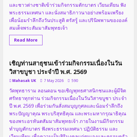
และชาวต่างชาติเข้าร่วมกิจกรรมตักบาตร เวียนเทียน ฟัง
พระธรรมเทศนา และนั่งสมาธิภาวนาอย่างพร้อมเพรียง
เพื่อน้อมรำลึกถึงวันประสูติ ตรัสรู้ และปรินิพพานขององค์
สมเด็จพระสัมมาสัมพุทธเจ้า
Read
Read More
more
กิจกรรมของวัด
about
วัด
พุทธ
าราม
เชิญท่านสาธุชนเข้าร่วมกิจกรรมเนื่องในวัน
กรุง
ลอนดอน
วิสาขบูชา ประจำปี พ.ศ. 2569
จัด
พิธี
Mahasak UK
7 May 2026
590
วิสาขบูชา
วัดพุทธาราม ลอนดอน ขอเชิญพุทธศาสนิกชนและผู้มีจิต
ศรัทธาทุกท่าน ร่วมกิจกรรมเนื่องในวันวิสาขบูชา ประจำ
ปี พ.ศ. 2569 เพื่อร่วมกันสั่งสมบุญกุศลและน้อมรำลึกถึง
พระปัญญาคุณ พระบริสุทธิคุณ และพระมหากรุณาธิคุณ
ของพระอรหันตสัมมาสัมพุทธเจ้า ภายในงานมีกิจกรรม
ทำบุญตักบาตร ฟังพระธรรมเทศนา ปฏิบัติธรรม และ
เวียนเทียน เพื่อความเป็นสิริมงคลแก่ตนเองและครอบครัว