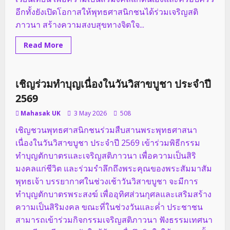
อีกทั้งยังเปิดโอกาสให้พุทธศาสนิกชนได้ร่วมเจริญสติ
ภาวนา สร้างความสงบสุขทางจิตใจ...
Read
Read More
more
กิจกรรมของวัด
about
เชิญ
ท่าน
สาธุชน
เชิญร่วมทำบุญเนื่องในวันวิสาขบูชา ประจำปี
1 minute read
เข้า
ร่วม
2569
กิจกรรม
เนื่อง
Mahasak UK
3 May 2026
508
ใน
วัน
เชิญชวนพุทธศาสนิกชนร่วมสืบสานพระพุทธศาสนา
วิสาขบูชา
ประจำ
เนื่องในวันวิสาขบูชา ประจำปี 2569 เข้าร่วมพิธีกรรม
ปี
พ.ศ.
ทำบุญตักบาตรและเจริญสติภาวนา เพื่อความเป็นสิริ
2569
มงคลแก่ชีวิต และร่วมรำลึกถึงพระคุณของพระสัมมาสัม
พุทธเจ้า บรรยากาศในช่วงเช้าวันวิสาขบูชา จะมีการ
ทำบุญตักบาตรพระสงฆ์ เพื่ออุทิศส่วนกุศลและเสริมสร้าง
ความเป็นสิริมงคล ขณะที่ในช่วงวันและค่ำ ประชาชน
สามารถเข้าร่วมกิจกรรมเจริญสติภาวนา ฟังธรรมเทศนา