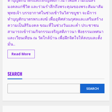
ทำบุญตักบาตรและเจริญสติภาวนา เพื่อความเป็นสิริ
2569
มงคลแก่ชีวิต และร่วมรำลึกถึงพระคุณของพระสัมมาสัม
พุทธเจ้า บรรยากาศในช่วงเช้าวันวิสาขบูชา จะมีการ
ทำบุญตักบาตรพระสงฆ์ เพื่ออุทิศส่วนกุศลและเสริมสร้าง
ความเป็นสิริมงคล ขณะที่ในช่วงวันและค่ำ ประชาชน
สามารถเข้าร่วมกิจกรรมเจริญสติภาวนา ฟังธรรมเทศนา
และเวียนเทียน ณ วัดใกล้บ้าน เพื่อฝึกจิตใจให้สงบและตั้ง
มั่น...
Read
Read More
more
about
เชิญ
ร่วม
ทำบุญ
SEARCH
เนื่อง
ใน
วัน
วิสาขบูชา
ประจำ
SEARCH
ปี
2569