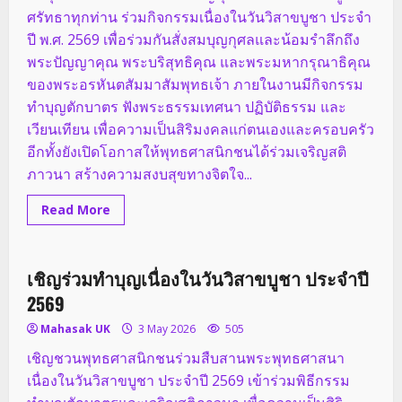
ศรัทธาทุกท่าน ร่วมกิจกรรมเนื่องในวันวิสาขบูชา ประจำ
ปี พ.ศ. 2569 เพื่อร่วมกันสั่งสมบุญกุศลและน้อมรำลึกถึง
พระปัญญาคุณ พระบริสุทธิคุณ และพระมหากรุณาธิคุณ
ของพระอรหันตสัมมาสัมพุทธเจ้า ภายในงานมีกิจกรรม
ทำบุญตักบาตร ฟังพระธรรมเทศนา ปฏิบัติธรรม และ
เวียนเทียน เพื่อความเป็นสิริมงคลแก่ตนเองและครอบครัว
อีกทั้งยังเปิดโอกาสให้พุทธศาสนิกชนได้ร่วมเจริญสติ
ภาวนา สร้างความสงบสุขทางจิตใจ...
Read
Read More
more
กิจกรรมของวัด
about
เชิญ
ท่าน
สาธุชน
เชิญร่วมทำบุญเนื่องในวันวิสาขบูชา ประจำปี
1 minute read
เข้า
ร่วม
2569
กิจกรรม
เนื่อง
Mahasak UK
3 May 2026
505
ใน
วัน
เชิญชวนพุทธศาสนิกชนร่วมสืบสานพระพุทธศาสนา
วิสาขบูชา
ประจำ
เนื่องในวันวิสาขบูชา ประจำปี 2569 เข้าร่วมพิธีกรรม
ปี
พ.ศ.