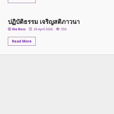
more
about
งาน
สงกรานต์
วัด
ปฏิบัติธรรม เจริญสติภาวนา
พุทธ
าราม
ปี
the Boss
26 April 2026
556
2569
Read
Read More
more
about
ปฏิบัติ
ธรรม
เจริญ
สติ
ภาวนา