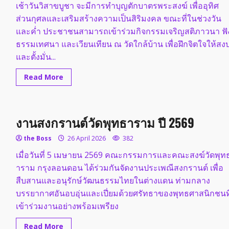
เช้าวันวิสาขบูชา จะมีการทำบุญตักบาตรพระสงฆ์ เพื่ออุทิศ
ส่วนกุศลและเสริมสร้างความเป็นสิริมงคล ขณะที่ในช่วงวัน
และค่ำ ประชาชนสามารถเข้าร่วมกิจกรรมเจริญสติภาวนา ฟั
ธรรมเทศนา และเวียนเทียน ณ วัดใกล้บ้าน เพื่อฝึกจิตใจให้สง
และตั้งมั่น...
Read
Read More
more
about
เชิญ
ร่วม
ทำบุญ
งานสงกรานต์วัดพุทธาราม ปี 2569
เนื่อง
ใน
วัน
the Boss
26 April 2026
382
วิสาขบูชา
ประจำ
เมื่อวันที่ 5 เมษายน 2569 คณะกรรมการและคณะสงฆ์วัดพุท
ปี
2569
าราม กรุงลอนดอน ได้ร่วมกันจัดงานประเพณีสงกรานต์ เพื่อ
สืบสานและอนุรักษ์วัฒนธรรมไทยในต่างแดน ท่ามกลาง
บรรยากาศอันอบอุ่นและเปี่ยมด้วยศรัทธาของพุทธศาสนิกชนที
เข้าร่วมงานอย่างพร้อมเพรียง
Read
Read More