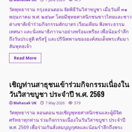
วัดพุทธาราม กรุงลอนดอน จัดพิธีวันวิสาขบูชา เมื่อวันที่ ๓๑
พฤษภาคม พ.ศ. ๒๕๖๙ โดยมีพุทธศาสนิกชนชาวไทยและชาว
ต่างชาติเข้าร่วมกิจกรรมตักบาตร เวียนเทียน ฟังพระธรรม
เทศนา และนั่งสมาธิภาวนาอย่างพร้อมเพรียง เพื่อน้อมรำลึก
ถึงวันประสูติ ตรัสรู้ และปรินิพพานขององค์สมเด็จพระสัมมา
สัมพุทธเจ้า
Read
Read More
more
about
วัด
พุทธ
าราม
เชิญท่านสาธุชนเข้าร่วมกิจกรรมเนื่องใน
กรุง
ลอนดอน
จัด
วันวิสาขบูชา ประจำปี พ.ศ. 2569
พิธี
วิสาขบูชา
Mahasak UK
7 May 2026
579
วัดพุทธาราม ลอนดอน ขอเชิญพุทธศาสนิกชนและผู้มีจิต
ศรัทธาทุกท่าน ร่วมกิจกรรมเนื่องในวันวิสาขบูชา ประจำปี
พ.ศ. 2569 เพื่อร่วมกันสั่งสมบุญกุศลและน้อมรำลึกถึงพระ