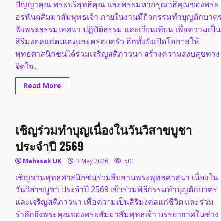
ปัญญาคุณ พระบริสุทธิคุณ และพระมหากรุณาธิคุณของพระ
อรหันตสัมมาสัมพุทธเจ้า ภายในงานมีกิจกรรมทำบุญตักบาต
ฟังพระธรรมเทศนา ปฏิบัติธรรม และเวียนเทียน เพื่อความเป็น
สิริมงคลแก่ตนเองและครอบครัว อีกทั้งยังเปิดโอกาสให้
พุทธศาสนิกชนได้ร่วมเจริญสติภาวนา สร้างความสงบสุขทาง
จิตใจ...
Read
Read More
more
about
เชิญ
ท่าน
สาธุชน
เชิญร่วมทำบุญเนื่องในวันวิสาขบูชา
เข้า
ร่วม
กิจกรรม
ประจำปี 2569
เนื่อง
ใน
วัน
Mahasak UK
3 May 2026
501
วิสาขบูชา
ประจำ
เชิญชวนพุทธศาสนิกชนร่วมสืบสานพระพุทธศาสนา เนื่องใน
ปี
วันวิสาขบูชา ประจำปี 2569 เข้าร่วมพิธีกรรมทำบุญตักบาตร
พ.ศ.
2569
และเจริญสติภาวนา เพื่อความเป็นสิริมงคลแก่ชีวิต และร่วม
รำลึกถึงพระคุณของพระสัมมาสัมพุทธเจ้า บรรยากาศในช่วง